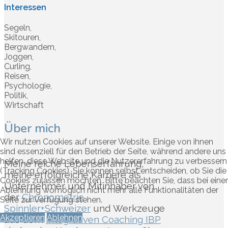
Interessen
Segeln,
Skitouren,
Bergwandern,
Joggen,
Curling,
Reisen,
Psychologie,
Politik,
Wirtschaft
Über mich
Wir nutzen Cookies auf unserer Website. Einige von ihnen
sind essenziell für den Betrieb der Seite, während andere uns
helfen, diese Website und die Nutzererfahrung zu verbessern
Meine reiche Lebenserfahrung,
(Tracking Cookies). Sie können selbst entscheiden, ob Sie die
meine erfolgreiche Karriere als
Cookies zulassen möchten. Bitte beachten Sie, dass bei einer
Unternehmer und Mitinhaber von
Ablehnung womöglich nicht mehr alle Funktionalitäten der
der
Chronometrie
Seite zur Verfügung stehen.
Spinnler+Schweizer
und Werkzeuge
Akzeptieren
Ablehnen
aus dem
Integrativen Coaching IBP